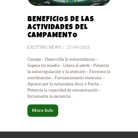
BENEFICIOS DE LAS
ACTIVIDADES DEL
CAMPAMENTO
EXCITING NEWS
27/04/2023
Canopy – Desarrolla la autoconfianza –
Supera los miedos – Libera el estrés – Potencia
la autorregulación y la atención – Favorece la
coordinación – Fortalecimiento muscular –
Aprecio por la naturaleza Arco y flecha –
Potencia la capacidad de concentración –
Incrementa la paciencia…
More Info