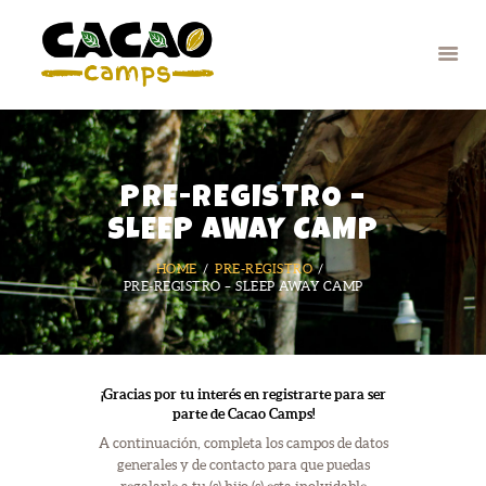
CAMPAMENTOS
PRE-REGISTRO –
TALLERES Y
SLEEP AWAY CAMP
ACTIVIDADES
HOME
PRE-REGISTRO
QUIÉNES SOMOS
PRE-REGISTRO – SLEEP AWAY CAMP
GALERÍA
NOTICIAS
CONTACTO
¡Gracias por tu interés en registrarte para ser
parte de
Cacao Camps
!
A continuación, completa los campos de datos
generales y de contacto para que puedas