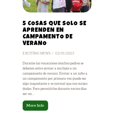
5 COSAS QUE SOLO SE
APRENDEN EN
CAMPAMENTO DE
VERANO
EXCITING NEWS
02/05/2023
Durante las vacaciones muchos padres se
debaten entre enviar a sus hijos a un
campamento de verano. Enviar a un niño a
un campamento por primera vez puede ser
algo inquietante y es normal que nos surjan
dudas. Pero permitirles durante varios días
ser un…
More Info