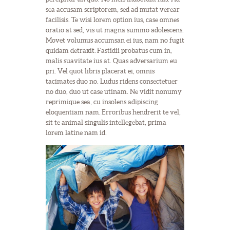
sea accusam scriptorem, sed ad mutat verear
facilisis. Te wisi lorem option ius, case omnes
oratio at sed, vis ut magna summo adolescens.
Movet volumus accumsan ei ius, nam no fugit
quidam detraxit. Fastidii probatus cum in,
malis suavitate ius at. Quas adversarium eu
pri. Vel quot libris placerat ei, omnis
tacimates duo no. Ludus ridens consectetuer
no duo, duo ut case utinam. Ne vidit nonumy
reprimique sea, cu insolens adipiscing
eloquentiam nam. Erroribus hendrerit te vel,
sit te animal singulis intellegebat, prima
lorem latine nam id.