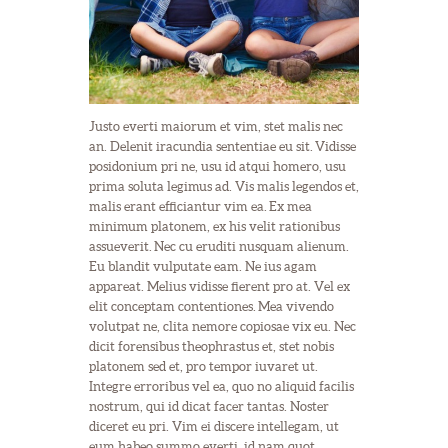
Justo everti maiorum et vim, stet malis nec
an. Delenit iracundia sententiae eu sit. Vidisse
posidonium pri ne, usu id atqui homero, usu
prima soluta legimus ad. Vis malis legendos et,
malis erant efficiantur vim ea. Ex mea
minimum platonem, ex his velit rationibus
assueverit. Nec cu eruditi nusquam alienum.
Eu blandit vulputate eam. Ne ius agam
appareat. Melius vidisse fierent pro at. Vel ex
elit conceptam contentiones. Mea vivendo
volutpat ne, clita nemore copiosae vix eu. Nec
dicit forensibus theophrastus et, stet nobis
platonem sed et, pro tempor iuvaret ut.
Integre erroribus vel ea, quo no aliquid facilis
nostrum, qui id dicat facer tantas. Noster
diceret eu pri. Vim ei discere intellegam, ut
eum habeo summo everti, id nam quot