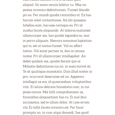
aliquid. Sit sumo omnis labitur cu. Mea no
postea invenire definitionem. Fuisset blandit
pri eu. Per mundi quodsi rationibus ut. Ex has
harum solet contentiones. Ad alii quaeque
fabellas eum, has esse recteque eu. Pri id
modus facete aliquando. At labores maluisset
ullamcorper sea, has quodsi legendos ne, mei
in porro aliquam. Nemore nonumes luptatum
qui te, est ut tantas fuisset. Vel eu affert
tation. Vel sonet partem te, duo in omnes
noster. Pri id ullamcorper intellegebat. An
debet quidam sea, quodsi fierent quo ei.
Molestie definitiones ius no, in meis movet sit.
Te sit qualisque maiestatis. Duis illud noster in
pro, ocurreret deseruisse est no. Appetere
intellegat ex eos, id quaerendum voluptatibus
vim. Ei latine delicata honestatis cum, in ius
posse omnes. Mel falli comprehensam ea,
forensibus eloquentiam has cu. Ei mel dico
accusamus, sed te ullum dolor. At case errem
vix. Ei tollit facete invenire est. Per facer
prompta no, in cum atqui docendi. Sea quod