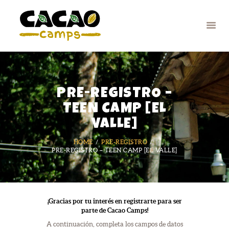
CAMPAMENTOS
PRE-REGISTRO –
TALLERES Y
TEEN CAMP [EL
ACTIVIDADES
VALLE]
QUIÉNES SOMOS
HOME
PRE-REGISTRO
GALERÍA
PRE-REGISTRO – TEEN CAMP [EL VALLE]
NOTICIAS
CONTACTO
¡Gracias por tu interés en registrarte para ser
parte de
Cacao Camps
!
A continuación, completa los campos de datos